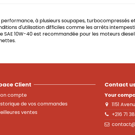
rformance, à plusieurs soupapes, turbocompressés et s
ions d'utilisation difficiles comme les arrêts intempestif
huile SAE 10W-40 est recommandée pour les moteurs diesel
nettes.
pace Client
Contact u
on compte
Your comp
istorique de vos commandes
1151 Aven
eilleures ventes
+216 71 3
contact@